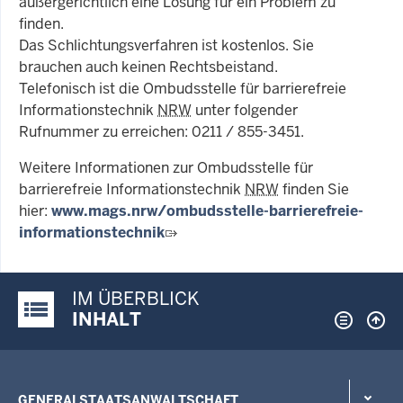
außergerichtlich eine Lösung für ein Problem zu
finden.
Das Schlichtungsverfahren ist kostenlos. Sie
brauchen auch keinen Rechtsbeistand.
Telefonisch ist die Ombudsstelle für barrierefreie
Informationstechnik
NRW
unter folgender
Rufnummer zu erreichen: 0211 / 855-3451.
Weitere Informationen zur Ombudsstelle für
barrierefreie Informationstechnik
NRW
finden Sie
hier:
www.mags.nrw/ombudsstelle-barrierefreie-
informationstechnik
IM ÜBERBLICK
Justiz-Portal im Überblick:
INHALT
GENERALSTAATSANWALTSCHAFT