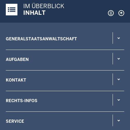
IM ÜBERBLICK
Justiz-Portal im Überblick:
INHALT
GENERALSTAATSANWALTSCHAFT
AUFGABEN
KONTAKT
RECHTS-INFOS
SERVICE